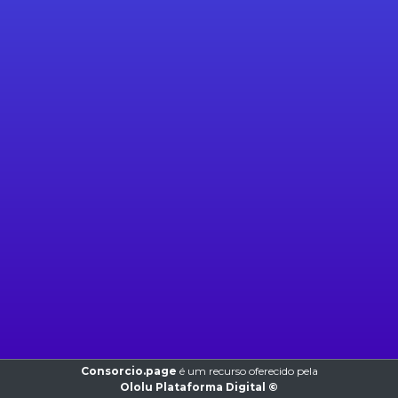
Consorcio.page
é um recurso oferecido pela
Ololu Plataforma Digital ©