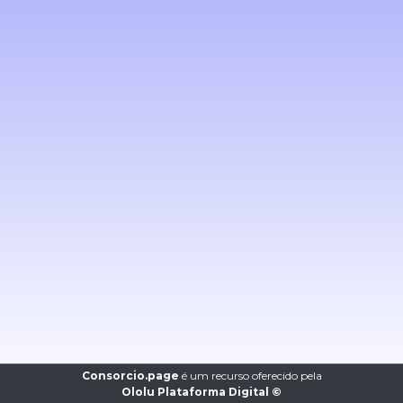
Consorcio.page
é um recurso oferecido pela
Ololu Plataforma Digital ©