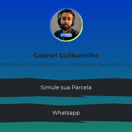
Gabriel Guilhamilho
sonhos em conquistas ✨ Consórcios para carro, ca
Simule sua Parcela
Whatsapp