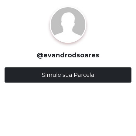
@evandrodsoares
Simule sua Parcela