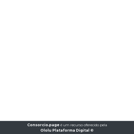
Consorcio.page
é um recurso oferecido pela
Ololu Plataforma Digital ©