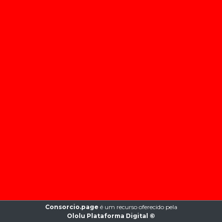
Consorcio.page
é um recurso oferecido pela
Ololu Plataforma Digital ©