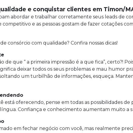
qualidade e conquistar clientes em Timon/M
am abordar e trabalhar corretamente seus leads de cons
ompetitivo e as pessoas gostam de fazer cotações com 
 de consórcio com qualidade? Confira nossas dicas!
te
o de que “ a primeira impressão é a que fica”, certo?! Po
ignifica deixar todos os seus problemas e mau humor pra
ido soltando um turbilhão de informações, esqueça. Man
 vendendo
ê está oferecendo, pense em todas as possibilidades de 
 língua. Confiança e conhecimento aumentam muito a su
po
imado em fechar negócio com você, mas realmente precis