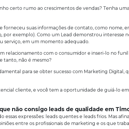
inho certo rumo ao crescimentos de vendas? Tenha uma 
 forneceu suas informações de contato, como nome, em
o
, por exemplo). Como um Lead demonstrou interesse n
o ou serviço, em um momento adequado.
r um relacionamento com o consumidor e inseri-lo no funi
 e tanto, não é mesmo?
amental para se obter sucesso com Marketing Digital, q
encial cliente, e você tem a oportunidade de guiá-lo em
r que não consigo leads de qualidade em Ti
essas expressões: leads quentes e leads frios. Mas afina
niões entre os profissionais de marketing e os que tra