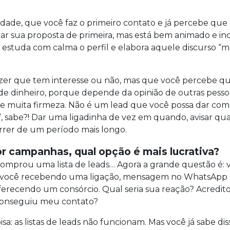
dade, que você faz o primeiro contato e já percebe que 
tar sua proposta de primeira, mas está bem animado e inc
a, estuda com calma o perfil e elabora aquele discurso 
dizer que tem interesse ou não, mas que você percebe 
a de dinheiro, porque depende da opinião de outras pess
te muita firmeza. Não é um lead que você possa dar com
, sabe?! Dar uma ligadinha de vez em quando, avisar 
rrer de um período mais longo.
or campanhas, qual opção é mais lucrativa?
omprou uma lista de leads… Agora a grande questão é: 
a, você recebendo uma ligação, mensagem no WhatsApp
ferecendo um consórcio. Qual seria sua reação? Acredit
 conseguiu meu contato?
: as listas de leads não funcionam. Mas você já sabe disso