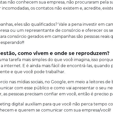
istas não conhecem sua empresa, não procuraram pela s
 incomodadas, os contatos não existem e, acredite, exis
nhas, eles são qualificados? Vale a pena investir em ca
esa ou um representante de consórcio e oferecer os serv
ds para consórcio gerados em campanhas são pessoas reai
 esperando!!!
s estão, como vivem e onde se reproduzem?
uma tarefa mais simples do que você imagina, isso porqu
a internet. E é ainda mais fácil de encontrá-las, quand
ente e que você pode trabalhar.
cio nas mídias sociais, no Google, em meio a leitores d
unicar com esse público e como vai apresentar o seu n
s pessoas precisam confiar em você, então é preciso pas
eting digital auxiliam para que você não perca tempo co
onhecem e querem se comunicar com sua empresa/você!