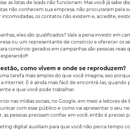
: as listas de leads não funcionam. Mas você já sabe disso
istas não conhecem sua empresa, não procuraram pela s
 incomodadas, os contatos não existem e, acredite, exis
nhas, eles são qualificados? Vale a pena investir em ca
esa ou um representante de consórcio e oferecer os serv
ds para consórcio gerados em campanhas são pessoas reai
 esperando!!!
s estão, como vivem e onde se reproduzem?
uma tarefa mais simples do que você imagina, isso porqu
a internet. E é ainda mais fácil de encontrá-las, quand
ente e que você pode trabalhar.
cio nas mídias sociais, no Google, em meio a leitores d
unicar com esse público e como vai apresentar o seu n
s pessoas precisam confiar em você, então é preciso pas
eting digital auxiliam para que você não perca tempo co