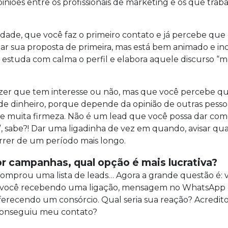
niões entre os profissionais de marketing e os que tra
dade, que você faz o primeiro contato e já percebe que 
tar sua proposta de primeira, mas está bem animado e inc
a, estuda com calma o perfil e elabora aquele discurso 
dizer que tem interesse ou não, mas que você percebe 
a de dinheiro, porque depende da opinião de outras pess
te muita firmeza. Não é um lead que você possa dar com
, sabe?! Dar uma ligadinha de vez em quando, avisar 
rrer de um período mais longo.
or campanhas, qual opção é mais lucrativa?
omprou uma lista de leads… Agora a grande questão é: 
a, você recebendo uma ligação, mensagem no WhatsApp
ferecendo um consórcio. Qual seria sua reação? Acredit
 conseguiu meu contato?