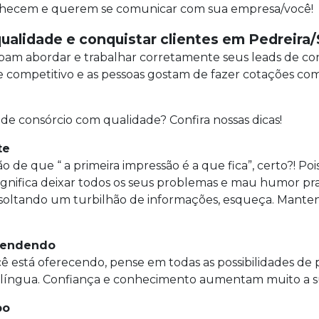
onhecem e querem se comunicar com sua empresa/você!
ualidade e conquistar clientes em Pedreira
am abordar e trabalhar corretamente seus leads de cons
ompetitivo e as pessoas gostam de fazer cotações com 
 de consórcio com qualidade? Confira nossas dicas!
te
o de que “ a primeira impressão é a que fica”, certo?! Po
ignifica deixar todos os seus problemas e mau humor pra
ido soltando um turbilhão de informações, esqueça. Man
 vendendo
ê está oferecendo, pense em todas as possibilidades de 
 língua. Confiança e conhecimento aumentam muito a su
po