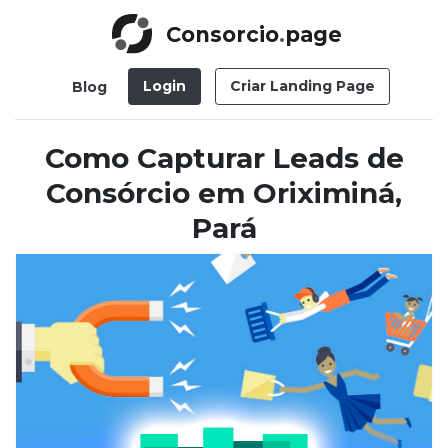
Consorcio
.
page
Login
Criar Landing Page
Blog
Como Capturar Leads de
Consórcio em Oriximiná,
Pará