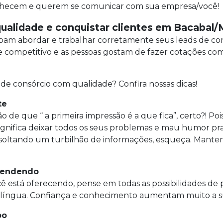
onhecem e querem se comunicar com sua empresa/você!
qualidade e conquistar clientes em Bacabal
am abordar e trabalhar corretamente seus leads de cons
ompetitivo e as pessoas gostam de fazer cotações com 
 de consórcio com qualidade? Confira nossas dicas!
te
o de que “ a primeira impressão é a que fica”, certo?! Po
ignifica deixar todos os seus problemas e mau humor pra
ido soltando um turbilhão de informações, esqueça. Man
 vendendo
ê está oferecendo, pense em todas as possibilidades de 
 língua. Confiança e conhecimento aumentam muito a su
po