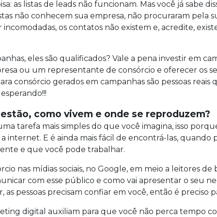
: as listas de leads não funcionam. Mas você já sabe disso
istas não conhecem sua empresa, não procuraram pela s
 incomodadas, os contatos não existem e, acredite, exis
nhas, eles são qualificados? Vale a pena investir em ca
esa ou um representante de consórcio e oferecer os serv
ds para consórcio gerados em campanhas são pessoas reai
 esperando!!!
s estão, como vivem e onde se reproduzem?
uma tarefa mais simples do que você imagina, isso porqu
a internet. E é ainda mais fácil de encontrá-las, quand
ente e que você pode trabalhar.
cio nas mídias sociais, no Google, em meio a leitores d
unicar com esse público e como vai apresentar o seu n
s pessoas precisam confiar em você, então é preciso pas
eting digital auxiliam para que você não perca tempo co