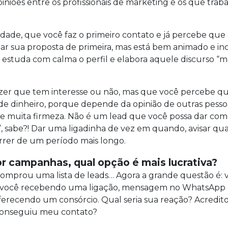
niões entre os profissionais de marketing e os que tra
dade, que você faz o primeiro contato e já percebe que 
tar sua proposta de primeira, mas está bem animado e inc
a, estuda com calma o perfil e elabora aquele discurso 
dizer que tem interesse ou não, mas que você percebe 
a de dinheiro, porque depende da opinião de outras pess
te muita firmeza. Não é um lead que você possa dar com
, sabe?! Dar uma ligadinha de vez em quando, avisar 
rrer de um período mais longo.
or campanhas, qual opção é mais lucrativa?
omprou uma lista de leads… Agora a grande questão é: 
a, você recebendo uma ligação, mensagem no WhatsApp
ferecendo um consórcio. Qual seria sua reação? Acredit
 conseguiu meu contato?