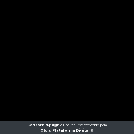
Consorcio.page
é um recurso oferecido pela
Ololu Plataforma Digital ©